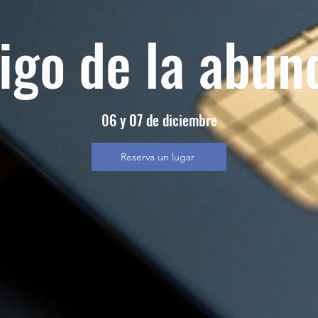
digo de la abun
06 y 07 de diciembre
Reserva un lugar