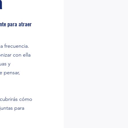
a
nte para atraer
a frecuencia.
onizar con ella
uas y
e pensar,
scubrirás cómo
juntas para