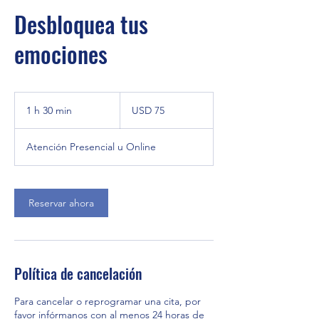
Desbloquea tus
emociones
75
dólares
1 h 30 min
1
USD 75
estadounidenses
3
Atención Presencial u Online
0
m
i
Reservar ahora
n
Política de cancelación
Para cancelar o reprogramar una cita, por
favor infórmanos con al menos 24 horas de