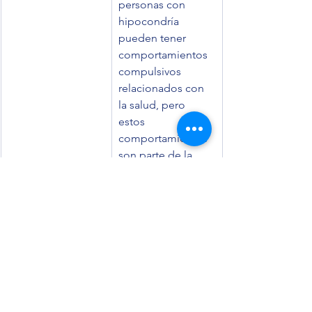
personas con 
hipocondría 
pueden tener 
comportamientos 
compulsivos 
relacionados con 
la salud, pero 
estos 
comportamientos 
son parte de la 
condición, no la 
causa de la misma.
¿Cómo puede la hipnoterapia 
ayudarnos con la hipocondría?
La hipnoterapia puede ser útil para 