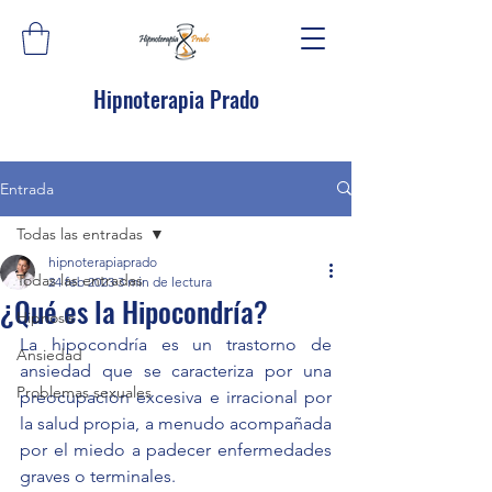
Hipnoterapia Prado
Entrada
Todas las entradas
hipnoterapiaprado
Todas las entradas
24 feb 2023
3 min de lectura
¿Qué es la Hipocondría?
Hipnosis
La hipocondría es un trastorno de 
Ansiedad
ansiedad que se caracteriza por una 
Problemas sexuales
preocupación excesiva e irracional por 
la salud propia, a menudo acompañada 
por el miedo a padecer enfermedades 
graves o terminales. 